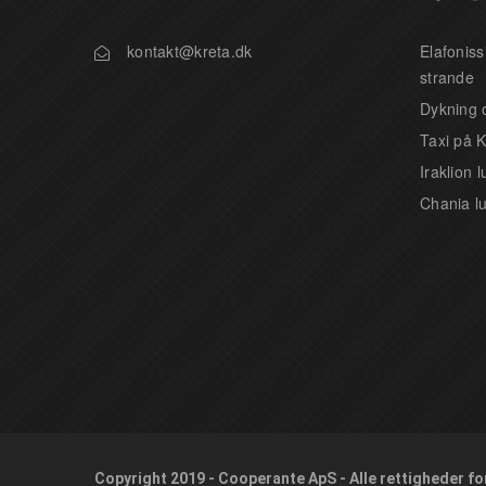
kontakt@kreta.dk
Elafonis
strande
Dykning 
Taxi på K
Iraklion 
Chania l
Copyright 2019 - Cooperante ApS - Alle rettigheder f