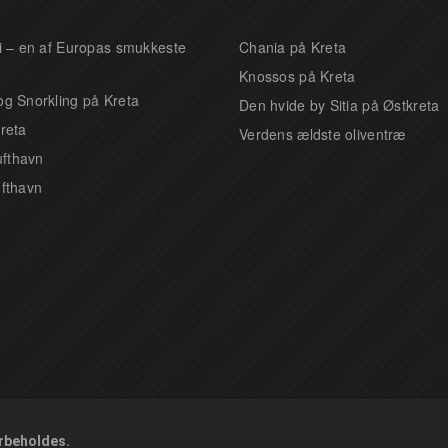
si – en af Europas smukkeste
Chania på Kreta
Knossos på Kreta
og Snorkling på Kreta
Den hvide by Sitia på Østkreta
reta
Verdens ældste oliventræ
lufthavn
ufthavn
orbeholdes.