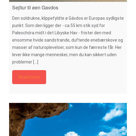
Sejltur til øen Gavdos
Den soldrukne, klippefyldte ø Gávdos er Europas sydligste
punkt. Som den ligger der - ca 55 km stik syd for
Paleochóra midt i det Libyske Hav - frister den med
ensomme hvide sandstrande, duftende enebærskove og
masser af naturoplevelser, som kun de færreste får. Her
lever ikke mange mennesker, men du kan sikkert uden
problemer [...]
Read more