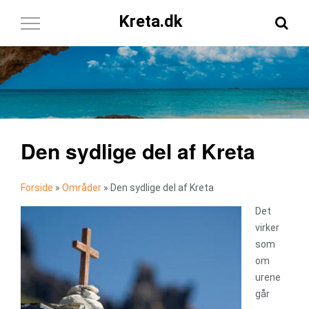
Kreta.dk
Toggle
Navigation
Den sydlige del af Kreta
Forside
»
Områder
»
Den sydlige del af Kreta
Det
virker
som
om
urene
går