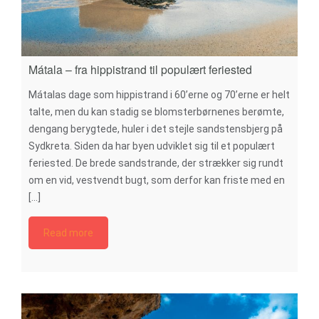
Mátala – fra hippistrand til populært feriested
Mátalas dage som hippistrand i 60’erne og 70’erne er helt
talte, men du kan stadig se blomsterbørnenes berømte,
dengang berygtede, huler i det stejle sandstensbjerg på
Sydkreta. Siden da har byen udviklet sig til et populært
feriested. De brede sandstrande, der strækker sig rundt
om en vid, vestvendt bugt, som derfor kan friste med en
[...]
Read more