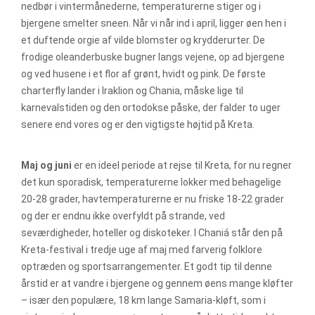
nedbør i vintermånederne, temperaturerne stiger og i
bjergene smelter sneen. Når vi når ind i april, ligger øen hen i
et duftende orgie af vilde blomster og krydderurter. De
frodige oleanderbuske bugner langs vejene, op ad bjergene
og ved husene i et flor af grønt, hvidt og pink. De første
charterfly lander i Iraklion og Chania, måske lige til
karnevalstiden og den ortodokse påske, der falder to uger
senere end vores og er den vigtigste højtid på Kreta.
Maj og juni
er en ideel periode at rejse til Kreta, for nu regner
det kun sporadisk, temperaturerne lokker med behagelige
20-28 grader, havtemperaturerne er nu friske 18-22 grader
og der er endnu ikke overfyldt på strande, ved
seværdigheder, hoteller og diskoteker. I Chaniá står den på
Kreta-festival i tredje uge af maj med farverig folklore
optræden og sportsarrangementer. Et godt tip til denne
årstid er at vandre i bjergene og gennem øens mange kløfter
– især den populære, 18 km lange Samaria-kløft, som i