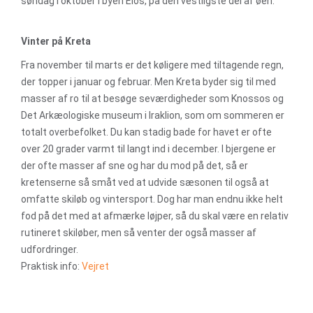
søndag i oktober i byen Élos, på den vestligste del af øen.
Vinter på Kreta
Fra november til marts er det køligere med tiltagende regn,
der topper i januar og februar. Men Kreta byder sig til med
masser af ro til at besøge seværdigheder som Knossos og
Det Arkæologiske museum i Iraklion, som om sommeren er
totalt overbefolket. Du kan stadig bade for havet er ofte
over 20 grader varmt til langt ind i december. I bjergene er
der ofte masser af sne og har du mod på det, så er
kretenserne så småt ved at udvide sæsonen til også at
omfatte skiløb og vintersport. Dog har man endnu ikke helt
fod på det med at afmærke løjper, så du skal være en relativ
rutineret skiløber, men så venter der også masser af
udfordringer.
Praktisk info:
Vejret