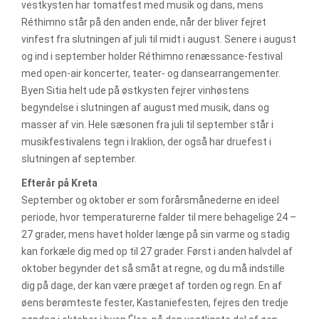
vestkysten har tomatfest med musik og dans, mens
Réthimno står på den anden ende, når der bliver fejret
vinfest fra slutningen af juli til midt i august. Senere i august
og ind i september holder Réthimno renæssance-festival
med open-air koncerter, teater- og dansearrangementer.
Byen Sitia helt ude på østkysten fejrer vinhøstens
begyndelse i slutningen af august med musik, dans og
masser af vin. Hele sæsonen fra juli til september står i
musikfestivalens tegn i Iraklion, der også har druefest i
slutningen af september.
Efterår på Kreta
September og oktober er som forårsmånederne en ideel
periode, hvor temperaturerne falder til mere behagelige 24 –
27 grader, mens havet holder længe på sin varme og stadig
kan forkæle dig med op til 27 grader. Først i anden halvdel af
oktober begynder det så småt at regne, og du må indstille
dig på dage, der kan være præget af torden og regn. En af
øens berømteste fester, Kastaniefesten, fejres den tredje