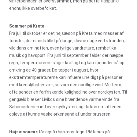
vinterperioden er oversvømmet, men på dette tidspunkt
endnu ikke overbefolket.
Sommer på Kreta
Fra juli til oktober er det højsæson på Kreta med masser af
turister, der er indstillet på lange, dovne dage ved stranden,
vild dans om natten, eventyrlige vandreture, rembetika-
musik og havsport. Fra juni til september falder der næppe
regn, temperaturerne stiger kraftigt og kan i perioder nå op
omkring de 40 grader. De topper i august, hvor
ekstremtemperaturerne kan influere uheldigt på personer
med kredsløbsbesvær, selvom den nordlige vind, Meltemi,
ofte sender en forfriskende kølighed ind over nordkysten. Til
gengæld blæser Livikos sine brændende varme vinde fra
Saharaørkenen ind over sydkysten, og du kan om aftenen
opleve at kunne vaske ørkensand af under bruseren.
Højsæsonen
står også i høstens tegn. Plátanos på